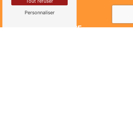
Tout refuser
Personnaliser
ADRESSE
465 route du Greux
58130 Urzy
TÉLÉPHONES
03 86 38 53 73
06 09 09 10 65