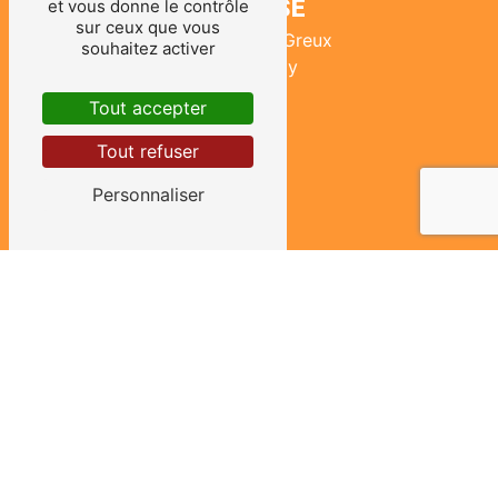
ADRESSE
et vous donne le contrôle
sur ceux que vous
465 route du Greux
souhaitez activer
58130 Urzy
Tout accepter
Tout refuser
Personnaliser
TÉLÉPHONES
03 86 38 53 73
06 09 09 10 65